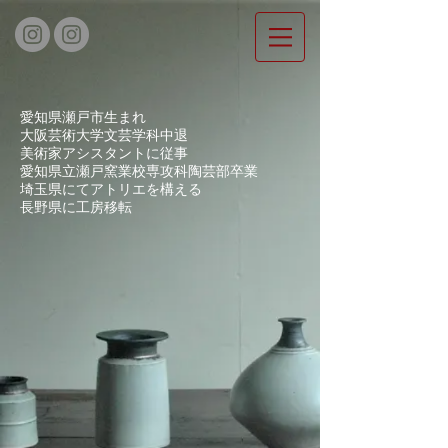
愛知県瀬戸市生まれ
大阪芸術大学文芸学科中退
美術家アシスタントに従事
愛知県立瀬戸窯業校専攻科陶芸部卒業
埼玉県にてアトリエを構える
長野県に工房移転